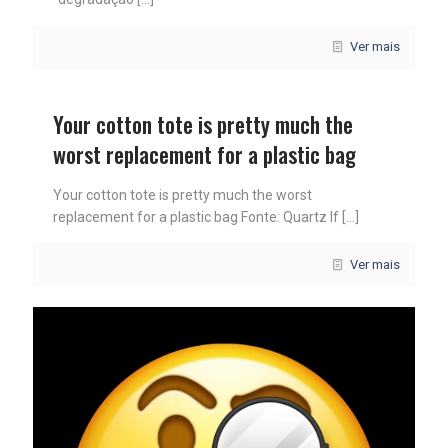
Ver mais
Your cotton tote is pretty much the
worst replacement for a plastic bag
Your cotton tote is pretty much the worst
replacement for a plastic bag Fonte: Quartz If
[…]
Ver mais