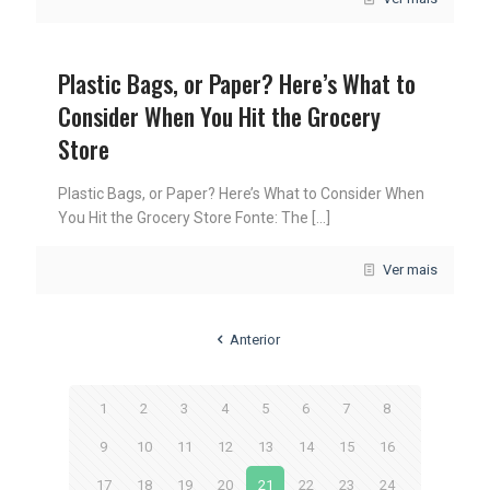
Plastic Bags, or Paper? Here’s What to
Consider When You Hit the Grocery
Store
Plastic Bags, or Paper? Here’s What to Consider When
You Hit the Grocery Store Fonte: The
[…]
Ver mais
Anterior
1
2
3
4
5
6
7
8
9
10
11
12
13
14
15
16
17
18
19
20
21
22
23
24