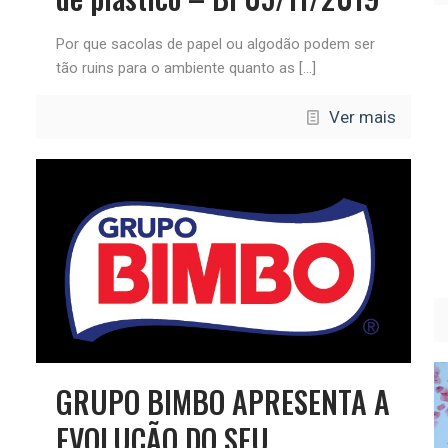
Por que sacolas de papel ou algodão podem ser
tão ruins para o ambiente quanto as
[…]
Ver mais
GRUPO BIMBO APRESENTA A
EVOLUÇÃO DO SEU